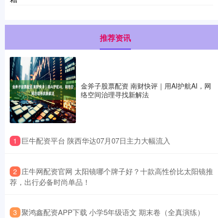
推荐资讯
金斧子股票配资 南财快评｜用AI护航AI，网
络空间治理寻找新解法
​巨牛配资平台 陕西华达07月07日主力大幅流入
1
​庄牛网配资官网 太阳镜哪个牌子好？十款高性价比太阳镜推
2
荐，出行必备时尚单品！
​聚鸿鑫配资APP下载 小学5年级语文 期末卷（全真演练）
3