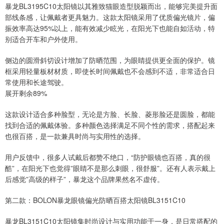
暴龙BL3195C10太阳镜以其雅致猫眼造型脱颖而出，能够完美提升面
部线条感，让佩戴者更具魅力。这款太阳镜采用了优质偏光镜片，偏
振效率高达95%以上，能有效减少眩光，在阳光下也能自如活动，特
别适合开车和户外使用。
侧边的圆滑斜切设计增加了防晒范围，为眼睛提供更全面的保护。镜
框采用轻量板材材质，即使长时间佩戴也不会感到不适，非常适合日
常使用和长途驾驶。
展开剩余89%
这款设计适合多种脸型，无论是方脸、长脸、菱形脸还是圆脸，都能
找到合适的佩戴体验。多种颜色选择满足不同个性的需求，搭配起来
也很百搭，是一款兼具时尚与实用性的选择。
用户反馈中，很多人试戴后都赞不绝口，“防护眼镜也百搭，真的很
酷”，在阳光下也觉得”眼睛不是那么刺眼，很舒服”。还有人表示戴上
后感觉”高级的样子”，暴龙这个品牌果然名不虚传。
第二款：BOLON暴龙眼镜偏光防晒百搭太阳镜BL3151C10
暴龙BL3151C10太阳镜集时尚设计与实用功能于一身，是日常搭配的