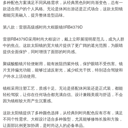
多种配色方案满足不同风格需求，从经典黑色到时尚渐变色，总有一
款适合用户的个人风格。无论是休闲出游还是正式场合，这款太阳镜
都能完美融入，提升整体造型品味。
第八款：雷朋高级感时尚大框眼镜0RB4379D
雷朋RB4379D采用时尚大框设计，戴上立即展现明星范儿，成为人群
中的焦点。这款太阳镜的宽大镜片提供了更广阔的遮光范围，为眼睛
提供全面保护，同时增强了面部的时尚感。
聚碳酸酯镜片轻便耐用，能有效阻挡紫外线，保护眼睛不受伤害。镜
片支持偏光功能，能够过滤反射光，减少眩光干扰，特别适合驾驶和
户外水上活动使用。
镜框采用注塑工艺，质感十足。无论是搭配休闲装还是正式装，都能
轻松驾驭，让你在任何场合都充满自信。设计兼顾美观与舒适，不会
因为镜框较大而产生沉重感。
这款太阳镜提供了多种颜色选择，从经典到时尚配色应有尽有，满足
不同个性需求。大框设计适合多种脸型，尤其能够修饰长脸和方脸，
让面部比例更加协调，是时尚达人的必备单品。