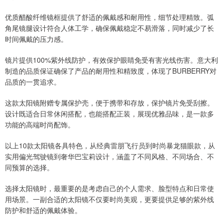
优质醋酸纤维镜框提供了舒适的佩戴感和耐用性，细节处理精致。弧
角尾镜腿设计符合人体工学，确保佩戴稳定不易滑落，同时减少了长
时间佩戴的压力感。
镜片提供100%紫外线防护，有效保护眼睛免受有害光线伤害。意大利
制造的品质保证确保了产品的耐用性和精致度，体现了BURBERRY对
品质的一贯追求。
这款太阳镜附赠专属保护壳，便于携带和存放，保护镜片免受刮擦。
设计既适合日常休闲搭配，也能搭配正装，展现优雅品味，是一款多
功能的高端时尚配饰。
以上10款太阳镜各具特色，从经典雷朋飞行员到时尚暴龙猫眼款，从
实用偏光驾驶镜到奢华巴宝莉设计，涵盖了不同风格、不同场合、不
同预算的选择。
选择太阳镜时，最重要的是考虑自己的个人需求、脸型特点和日常使
用场景。一副合适的太阳镜不仅要时尚美观，更要提供足够的紫外线
防护和舒适的佩戴体验。