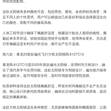
伴的优质配饰。
这款太阳镜有多种颜色可选，包括黑色、紫色、金色和棕色渐变，满
足不同人的个性需求。用户可以根据自己的喜好和场合选择最适合自
己的颜色，搭配不同的服装风格。
人体工程学设计确保了佩戴舒适度，镜腿设计贴合人脸部的曲线，佩
戴起来非常舒适。铰链加固处理使开合顺滑，使用寿命更长。无论是
日常佩戴还是长时间户外活动，都不会产生不适感。
第六款：暴龙25新款偏光飞行方框太阳镜BL8127C12
暴龙BL8127C12是2025年新款偏光太阳镜，采用时尚方框设计，融
合了现代美学与实用功能。这款太阳镜专为驾驶设计，偏光镜片能有
效过滤眩光，提升驾驶安全性，是时尚驾驶者的理想选择。
轻质材料使得这款太阳镜佩戴舒适，即使长时间佩戴也不会产生压迫
感。精心设计的鼻托防滑效果好，确保在活动时眼镜不易滑落，提供
稳定的佩戴体验。
这款方框太阳镜适合多种脸型，尤其能够修饰圆脸和椭圆脸型，让面