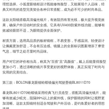
理想选择。小弧度眼镜框设计既能修饰脸型，又能展现个人品味，经
典又时尚的造型完美契合各种日常搭配，成为必不可少的时尚单品。
这款太阳镜搭载高清偏光镜片，有效阻挡有害光线，极大提升视觉效
果，确保户外活动时的安全感。它具有UV400防紫外线功能，能够有
效减轻眼部不适，为眼睛提供全面保护。
材质方面，选用高品质的板材镜框，不易变形，手感温润。轻便设计
让佩戴更加舒适，不会有压迫感。镜腿上的全新标识图案增添了摩登
气息，细节之处尽显时尚品味。
用户对它的评价相当高，称其为”百搭”且”高颜值”，戴上后能显得脸型
更加小巧，透过清晰的镜片享受更好的视野体验，真正实现了时尚与
实用的完美结合。
第三款：BOLON暴龙眼镜蛤蟆镜偏光驾驶墨镜BL8011D70
暴龙BL8011D70蛤蟆镜采用经典飞行员造型，搭配高清偏光镜片，能
够有效减少眩光，阻隔99%以上的紫外线，保护眼睛的同时让视野更
加清晰。这款太阳镜特别适合驾驶和户外活动，是钓鱼爱好者的理想
选择。