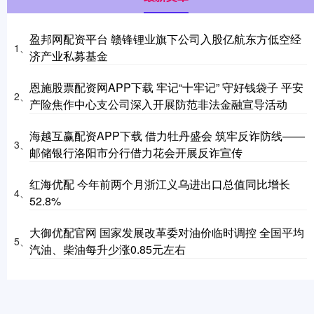
盈邦网配资平台 赣锋锂业旗下公司入股亿航东方低空经
1、
济产业私募基金
恩施股票配资网APP下载 牢记“十牢记” 守好钱袋子 平安
2、
产险焦作中心支公司深入开展防范非法金融宣导活动
海越互赢配资APP下载 借力牡丹盛会 筑牢反诈防线——
3、
邮储银行洛阳市分行借力花会开展反诈宣传
红海优配 今年前两个月浙江义乌进出口总值同比增长
4、
52.8%
大御优配官网 国家发展改革委对油价临时调控 全国平均
5、
汽油、柴油每升少涨0.85元左右