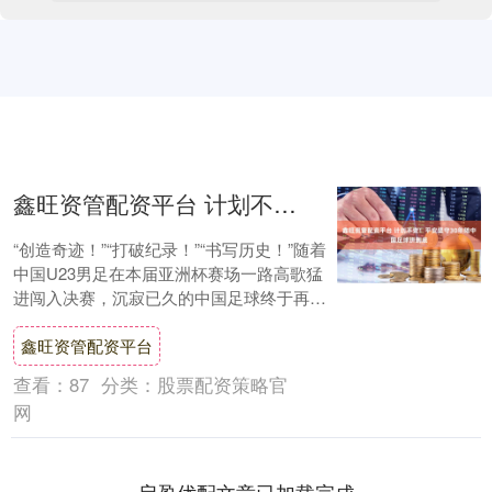
鑫旺资管配资平台 计划不变！平安坚守30年陪中国足球拼到底
“创造奇迹！”“打破纪录！”“书写历史！”随着
中国U23男足在本届亚洲杯赛场一路高歌猛
进闯入决赛，沉寂已久的中国足球终于再次
让球迷感受到热血与希望。小组赛3战0....
鑫旺资管配资平台
查看：
87
分类：
股票配资策略官
网