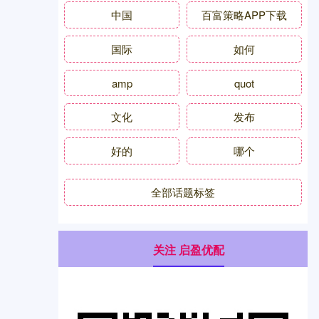
中国
百富策略APP下载
国际
如何
amp
quot
文化
发布
好的
哪个
全部话题标签
关注 启盈优配