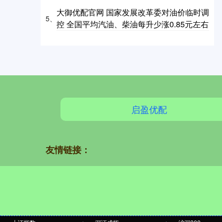
大御优配官网 国家发展改革委对油价临时调
5、
控 全国平均汽油、柴油每升少涨0.85元左右
启盈优配
友情链接：