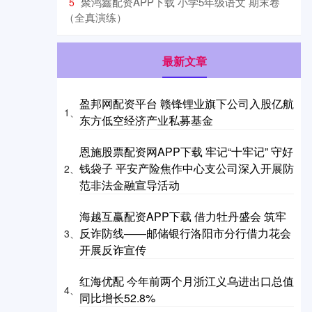
​聚鸿鑫配资APP下载 小学5年级语文 期末卷
5
（全真演练）
最新文章
盈邦网配资平台 赣锋锂业旗下公司入股亿航
1、
东方低空经济产业私募基金
恩施股票配资网APP下载 牢记“十牢记” 守好
钱袋子 平安产险焦作中心支公司深入开展防
2、
范非法金融宣导活动
海越互赢配资APP下载 借力牡丹盛会 筑牢
反诈防线——邮储银行洛阳市分行借力花会
3、
开展反诈宣传
红海优配 今年前两个月浙江义乌进出口总值
4、
同比增长52.8%