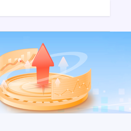
股票券商官网
股票配资策略官网