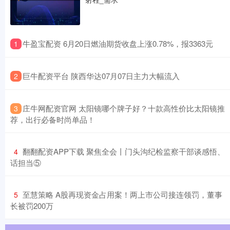
​牛盈宝配资 6月20日燃油期货收盘上涨0.78%，报3363元
1
​巨牛配资平台 陕西华达07月07日主力大幅流入
2
​庄牛网配资官网 太阳镜哪个牌子好？十款高性价比太阳镜推
3
荐，出行必备时尚单品！
​翻翻配资APP下载 聚焦全会丨门头沟纪检监察干部谈感悟、
4
话担当⑤
​至慧策略 A股再现资金占用案！两上市公司接连领罚，董事
5
长被罚200万