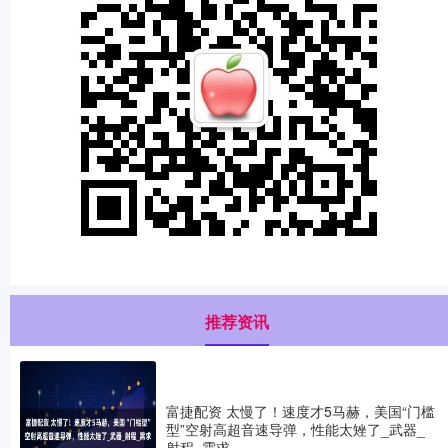
推荐资讯
富捷配资 太慢了！速度才5马赫，美国“门槛
型”空射高超音速导弹，性能太矬了_武器_
射程_需求