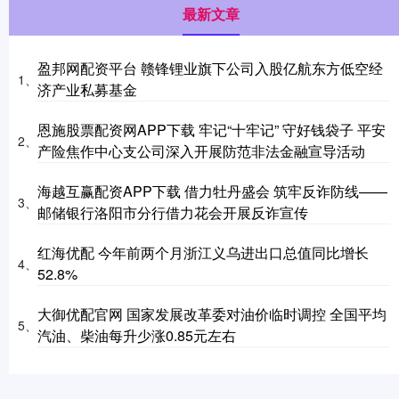
最新文章
盈邦网配资平台 赣锋锂业旗下公司入股亿航东方低空经
1、
济产业私募基金
恩施股票配资网APP下载 牢记“十牢记” 守好钱袋子 平安
2、
产险焦作中心支公司深入开展防范非法金融宣导活动
海越互赢配资APP下载 借力牡丹盛会 筑牢反诈防线——
3、
邮储银行洛阳市分行借力花会开展反诈宣传
红海优配 今年前两个月浙江义乌进出口总值同比增长
4、
52.8%
大御优配官网 国家发展改革委对油价临时调控 全国平均
5、
汽油、柴油每升少涨0.85元左右