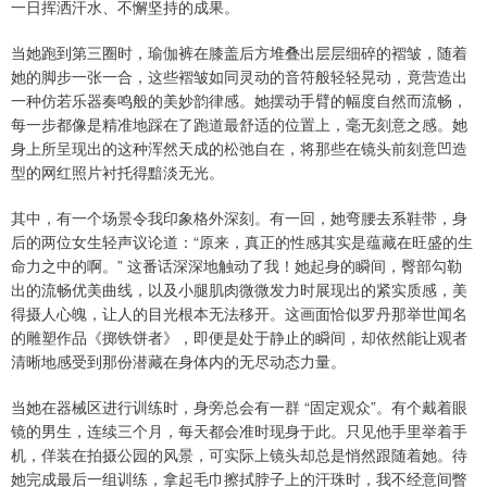
一日挥洒汗水、不懈坚持的成果。
当她跑到第三圈时，瑜伽裤在膝盖后方堆叠出层层细碎的褶皱，随着
她的脚步一张一合，这些褶皱如同灵动的音符般轻轻晃动，竟营造出
一种仿若乐器奏鸣般的美妙韵律感。她摆动手臂的幅度自然而流畅，
每一步都像是精准地踩在了跑道最舒适的位置上，毫无刻意之感。她
身上所呈现出的这种浑然天成的松弛自在，将那些在镜头前刻意凹造
型的网红照片衬托得黯淡无光。
其中，有一个场景令我印象格外深刻。有一回，她弯腰去系鞋带，身
后的两位女生轻声议论道：“原来，真正的性感其实是蕴藏在旺盛的生
命力之中的啊。” 这番话深深地触动了我！她起身的瞬间，臀部勾勒
出的流畅优美曲线，以及小腿肌肉微微发力时展现出的紧实质感，美
得摄人心魄，让人的目光根本无法移开。这画面恰似罗丹那举世闻名
的雕塑作品《掷铁饼者》，即便是处于静止的瞬间，却依然能让观者
清晰地感受到那份潜藏在身体内的无尽动态力量。
当她在器械区进行训练时，身旁总会有一群 “固定观众”。有个戴着眼
镜的男生，连续三个月，每天都会准时现身于此。只见他手里举着手
机，佯装在拍摄公园的风景，可实际上镜头却总是悄然跟随着她。待
她完成最后一组训练，拿起毛巾擦拭脖子上的汗珠时，我不经意间瞥