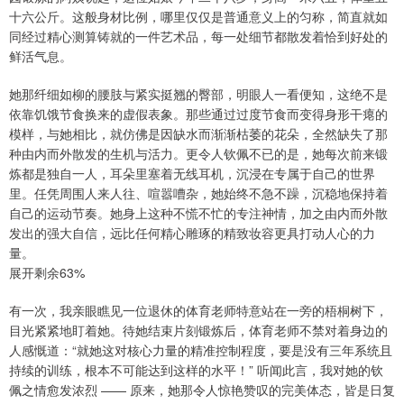
十六公斤。这般身材比例，哪里仅仅是普通意义上的匀称，简直就如
同经过精心测算铸就的一件艺术品，每一处细节都散发着恰到好处的
鲜活气息。
她那纤细如柳的腰肢与紧实挺翘的臀部，明眼人一看便知，这绝不是
依靠饥饿节食换来的虚假表象。那些通过过度节食而变得身形干瘪的
模样，与她相比，就仿佛是因缺水而渐渐枯萎的花朵，全然缺失了那
种由内而外散发的生机与活力。更令人钦佩不已的是，她每次前来锻
炼都是独自一人，耳朵里塞着无线耳机，沉浸在专属于自己的世界
里。任凭周围人来人往、喧嚣嘈杂，她始终不急不躁，沉稳地保持着
自己的运动节奏。她身上这种不慌不忙的专注神情，加之由内而外散
发出的强大自信，远比任何精心雕琢的精致妆容更具打动人心的力
量。
展开剩余63%
有一次，我亲眼瞧见一位退休的体育老师特意站在一旁的梧桐树下，
目光紧紧地盯着她。待她结束片刻锻炼后，体育老师不禁对着身边的
人感慨道：“就她这对核心力量的精准控制程度，要是没有三年系统且
持续的训练，根本不可能达到这样的水平！” 听闻此言，我对她的钦
佩之情愈发浓烈 —— 原来，她那令人惊艳赞叹的完美体态，皆是日复