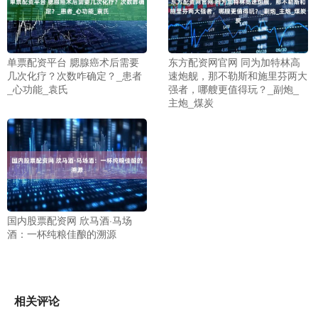
单票配资平台 腮腺癌术后需要
东方配资网官网 同为加特林高
几次化疗？次数咋确定？_患者
速炮舰，那不勒斯和施里芬两大
_心功能_袁氏
强者，哪艘更值得玩？_副炮_
主炮_煤炭
国内股票配资网 欣马酒·马场
酒：一杯纯粮佳酿的溯源
相关评论