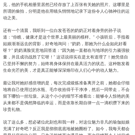
见，他的手机相册里居然已经存放了上百张有关她的照片。这哪里是
所谓的偷拍，分明是他在用镜头悄悄地记录下这份令人心驰神往的运
动之美。
还有一个清晨，我听到一位白发苍苍的奶奶正对着身旁的孙子说
道：“你瞧，健康才是这个世界上最美丽的模样。” 小孩听后，手指着
姑娘渐渐远去的背影，好奇地询问：“奶奶，那她为什么会如此好看
呀？” 奶奶满脸笑意地回答道：“因为她一直都在与地球的引力顽强较
量，并且成功战胜了它呀！” 这话说得实在是太有道理了！她凭借自
己坚持不懈的努力，始终将身体保持在最具活力的状态。这种散发着
生命光芒的美，才是真正能够深深烙印在人们心中的动人魅力。
最让我对她好感倍增的是，每次完成锻炼准备离开之前，她都会仔细
地将自己使用过的水瓶、毛巾收拾得干干净净，然后一同带走，不会
留下哪怕一丝垃圾。从这个小小的细节不难看出：能够令人惊艳的美
从来都不是偶然降临的幸运，而是依靠长期自律一点一滴积攒下来的
珍贵礼物。
说了这么多，想必诸位此刻也和我一样，对这位魅力非凡的瑜伽姑娘
充满了好奇吧？反正我是彻彻底底地被她圈粉了。如今，我每天都会