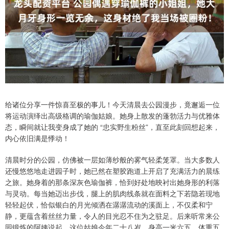
给诸位分享一件惊喜至极的事儿！今天清晨去公园漫步，竟邂逅一位
将运动演绎出高级格调的瑜伽姑娘。她身上散发的蓬勃活力与优雅体
态，瞬间就让我变身成了她的 “忠实野生粉丝”，直至此刻回想起来，
内心依旧满是悸动！
清晨时分的公园，仿佛被一层如薄纱般的雾气轻柔笼罩。当大多数人
还慢悠悠地走进园子时，她已然在塑胶跑道上开启了充满活力的晨练
之旅。她身着的那条深灰色瑜伽裤，恰到好处地映衬出她身形的利落
与灵动。每当她迈出步伐，腿上的肌肉线条就在面料之下若隐若现地
轻轻起伏，恰似银白的月光倾洒在潺潺流动的溪面上，不仅柔和宁
静，更蕴含着丝丝力量，令人的目光忍不住为之驻足。后来听常来公
园锻炼的阿姨说起，这位姑娘今年二十八岁，身高一米六五，体重五