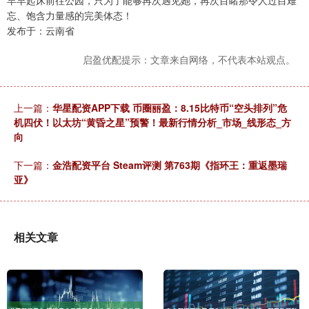
早早起床前往公园，只为了能够再次遇见她，再次目睹那令人过目难
忘、饱含力量感的完美体态！
发布于：云南省
启盈优配提示：文章来自网络，不代表本站观点。
上一篇：
华星配资APP下载 币圈丽盈：8.15比特币“空头排列”危
机四伏！以太坊“黄昏之星”预警！最新行情分析_市场_线形态_方
向
下一篇：
金浩配资平台 Steam评测 第763期《指环王：重返墨瑞
亚》
相关文章