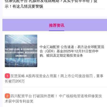
信康优配平台 乳腺癌发现就晚期？其实手臂早早给了提
示！有这几情况要警惕
推荐资讯
中金汇融配资 公告速递：易方达全球配置混
合（QDII）基金2025年12月31日暂停申
购、赎回及定期定额投资业务
​至慧策略 A股再现资金占用案！两上市公司接连领罚，董事
1
长被罚200万
​四川配资平台 打破国外垄断！ 中广核核电管道堆焊修复技
2
术获中国专利金奖