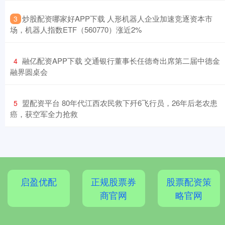
​炒股配资哪家好APP下载 人形机器人企业加速竞逐资本市
3
场，机器人指数ETF（560770）涨近2%
​融亿配资APP下载 交通银行董事长任德奇出席第二届中德金
4
融界圆桌会
​盟配资平台 80年代江西农民救下歼6飞行员，26年后老农患
5
癌，获空军全力抢救
启盈优配
正规股票券
股票配资策
商官网
略官网